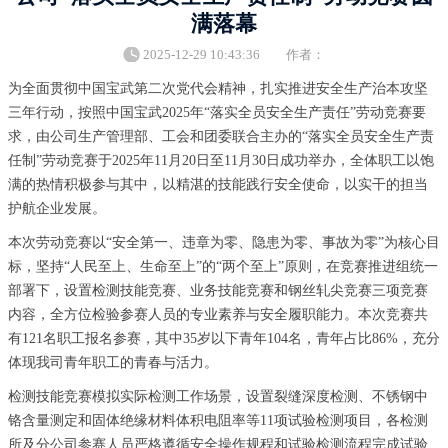
满落幕
2025-12-29 10:43:36
作者：
为全面贯彻中国宝武第二次党代会精神，扎实推进安全生产治本攻坚
三年行动，按照中国宝武2025年“落实全员安全生产责任”劳动竞赛要
求，由公司生产管理部、工会和团委联合主办的“落实全员安全生产责
任制”劳动竞赛于2025年11月20日至11月30日成功举办，全体职工以饱
满的热情积极参与其中，以精湛的技能践行安全使命，以实干的担当
护航企业发展。
本次劳动竞赛以“安全第一、违章为零、隐患为零、事故为零”为核心目
标，坚持“人民至上、生命至上”的“两个至上”原则，在竞赛推进组统一
部署下，设置检测技能竞赛、业务技能竞赛和钢丝轧尖竞赛三项竞赛
内容，全方位检验参赛人员的专业素养与安全履职能力。本次竞赛共
有121名职工报名参赛，其中35岁以下青年104名，青年占比86%，充分
体现我司青年职工的青春与活力。
检测技能竞赛模拟实际检测工作场景，设置裂缝深度检测、不锈钢中
铬含量测定和固体绝缘材料体积电阻率等11项试验检测项目，各检测
所及分公司参赛人员严格遵循安全操作规程和试验检测流程完成试验