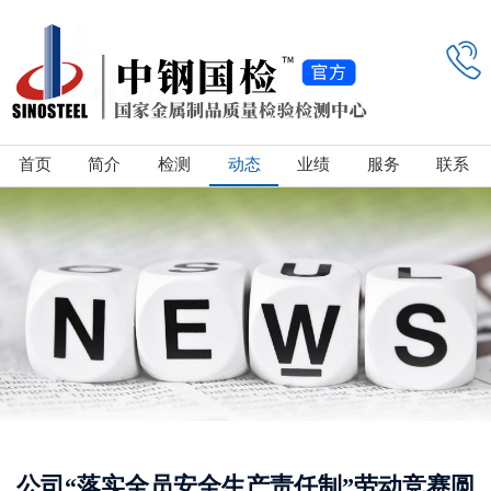
首页
简介
检测
动态
业绩
服务
联系
公司“落实全员安全生产责任制”劳动竞赛圆